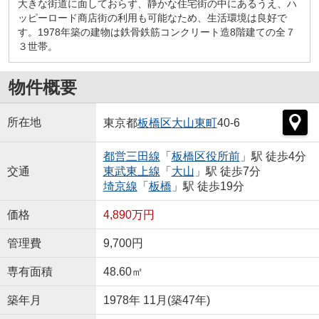
大きな街道に面しておらず、静かな住宅街の中にあるうえ、ハ
ッピーロード商店街の利用も可能なため、生活環境は良好で
す。1978年築の建物は鉄骨鉄筋コンクリート造8階建ての全７
３世帯。
物件概要
所在地
東京都
板橋区
大山東町
40-6
都営三田線
「
板橋区役所前
」駅 徒歩4分
交通
東武東上線
「
大山
」駅 徒歩7分
埼京線
「
板橋
」駅 徒歩19分
価格
4,890万円
管理費
9,700円
専有面積
48.60㎡
築年月
1978年 11月(築47年)