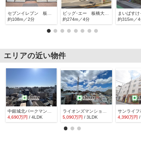
セブンイレブン 板橋氷川町
ビッグ･エー 板橋大山店
約108m／2分
約274m／4分
約315m／
エリアの近い物件
中銀城北パークマンシオン
ライオンズマンション赤塚公園
サンライフ
4,690
万
円
/ 4LDK
5,090
万
円
/ 3LDK
4,390
万
円