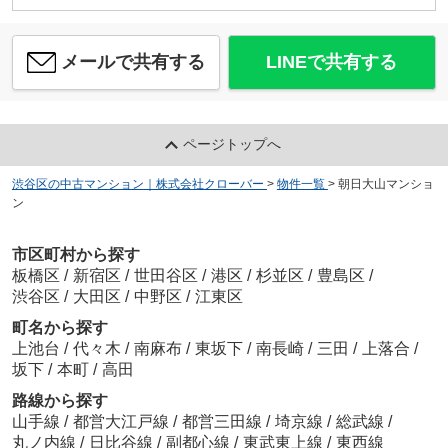
メールで共有する
LINEで共有する
ページトップへ
渋谷区の中古マンション｜株式会社クローバー
>
物件一覧
>
朝日大山マンショ
ン
市区町村から探す
板橋区
/
新宿区
/
世田谷区
/
港区
/
杉並区
/
豊島区
/
渋谷区
/
大田区
/
中野区
/
江東区
町名から探す
上池台
/
代々木
/
南麻布
/
東坂下
/
南長崎
/
三田
/
上落合
/
坂下
/
本町
/
高田
路線から探す
山手線
/
都営大江戸線
/
都営三田線
/
埼京線
/
総武線
/
丸ノ内線
/
日比谷線
/
副都心線
/
東武東上線
/
東西線