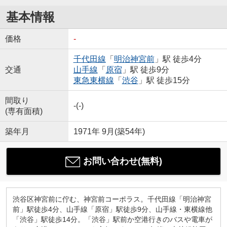
基本情報
価格
-
千代田線
「
明治神宮前
」駅 徒歩4分
交通
山手線
「
原宿
」駅 徒歩9分
東急東横線
「
渋谷
」駅 徒歩15分
間取り
-(-)
(専有面積)
築年月
1971年 9月(築54年)
お問い合わせ(無料)
渋谷区神宮前に佇む、神宮前コーポラス。千代田線「明治神宮
前」駅徒歩4分、山手線「原宿」駅徒歩9分、山手線・東横線他
「渋谷」駅徒歩14分。「渋谷」駅前か空港行きのバスや電車が