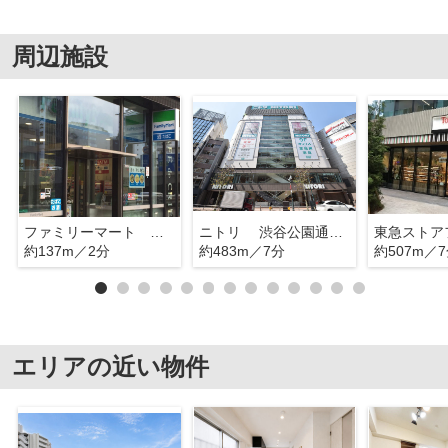
周辺施設
ファミリーマート 神宮前店
ニトリ 渋谷公園通り店
約137m／2分
約483m／7分
約507m／
エリアの近い物件