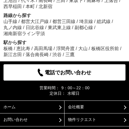
上池台
/
代々木
/
南長崎
/
三田
/
東坂下
/
南麻布
/
上落合
/
西早稲田
/
本町
/
北新宿
路線から探す
山手線
/
都営大江戸線
/
都営三田線
/
埼京線
/
総武線
/
丸ノ内線
/
日比谷線
/
東武東上線
/
副都心線
/
湘南新宿ライン宇須
駅から探す
板橋
/
恵比寿
/
高田馬場
/
浮間舟渡
/
大山
/
板橋区役所前
/
新江古田
/
落合南長崎
/
渋谷
/
三鷹
電話でお問い合わせ
営業時間：
9：00～22：00
定休日：
水曜日
ホーム
会社概要
お問い合わせ
物件リクエスト