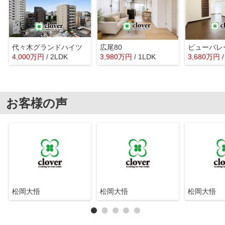
代々木グランドハイツ
広尾80
4,000
万
円
/ 2LDK
3,980
万
円
/ 1LDK
3,680
万
円
お客様の声
松岡大悟
松岡大悟
松岡大悟