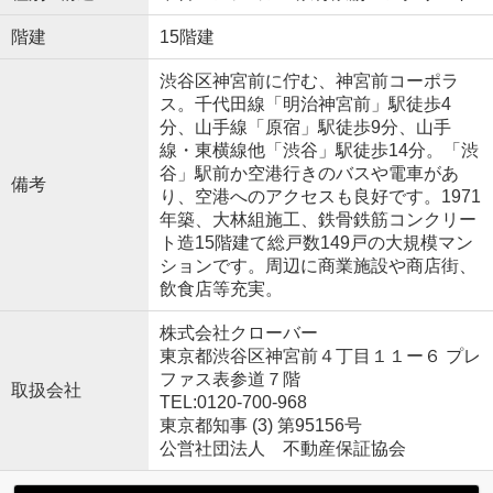
階建
15階建
渋谷区神宮前に佇む、神宮前コーポラ
ス。千代田線「明治神宮前」駅徒歩4
分、山手線「原宿」駅徒歩9分、山手
線・東横線他「渋谷」駅徒歩14分。「渋
谷」駅前か空港行きのバスや電車があ
備考
り、空港へのアクセスも良好です。1971
年築、大林組施工、鉄骨鉄筋コンクリー
ト造15階建て総戸数149戸の大規模マン
ションです。周辺に商業施設や商店街、
飲食店等充実。
株式会社クローバー
東京都渋谷区神宮前４丁目１１ー６ プレ
ファス表参道７階
取扱会社
TEL:0120-700-968
東京都知事 (3) 第95156号
公営社団法人 不動産保証協会