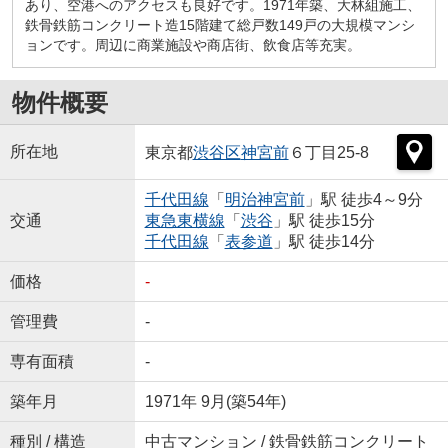
あり、空港へのアクセスも良好です。1971年築、大林組施工、
鉄骨鉄筋コンクリート造15階建て総戸数149戸の大規模マンシ
ョンです。周辺に商業施設や商店街、飲食店等充実。
物件概要
所在地
東京都
渋谷区
神宮前
６丁目25-8
千代田線
「
明治神宮前
」駅 徒歩4～9分
交通
東急東横線
「
渋谷
」駅 徒歩15分
千代田線
「
表参道
」駅 徒歩14分
価格
-
管理費
-
専有面積
-
築年月
1971年 9月(築54年)
種別 / 構造
中古マンション / 鉄骨鉄筋コンクリート