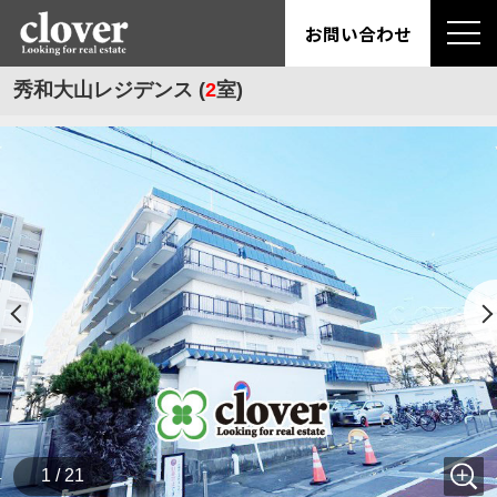
お問い合わせ
秀和大山レジデンス (
2
室)
1 / 21