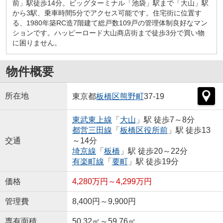
前」駅徒歩14分。ビッグターミナル「池袋」駅まで「大山」駅
から3駅、乗車時間5分でアクセス可能です。住宅街に位置す
る、1980年築RC造7階建て総戸数109戸の管理体制良好なマン
ションです。ハッピーロード大山商店街まで徒歩3分で買い物
に困りません。
物件概要
所在地
東京都
板橋区
熊野町
37-19
東武東上線
「
大山
」駅 徒歩7～8分
都営三田線
「
板橋区役所前
」駅 徒歩13
交通
～14分
埼京線
「
板橋
」駅 徒歩20～22分
有楽町線
「
要町
」駅 徒歩19分
価格
4,280万円～4,299万円
管理費
8,400円～9,900円
専有面積
50.32㎡～59.76㎡