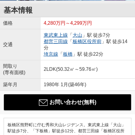
基本情報
価格
4,280万円～4,299万円
東武東上線
「
大山
」駅 徒歩7分
都営三田線
「
板橋区役所前
」駅 徒歩14
交通
分
埼京線
「
板橋
」駅 徒歩22分
間取り
2LDK(50.32㎡～59.76㎡)
(専有面積)
築年月
1980年 1月(築46年)
お問い合わせ(無料)
板橋区熊野町に佇む秀和大山レジデンス。東武東上線「大山」
駅徒歩7分、「下板橋」駅徒歩12分、都営三田線「板橋区役所