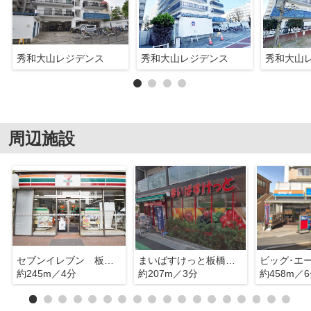
秀和大山レジデンス
秀和大山レジデンス
秀和大山
周辺施設
セブンイレブン 板橋熊野町
まいばすけっと板橋熊野町店
約245m／4分
約207m／3分
約458m／