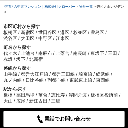
渋谷区の中古マンション｜株式会社クローバー
>
物件一覧
>
秀和大山レジデン
ス
市区町村から探す
板橋区
/
新宿区
/
世田谷区
/
港区
/
杉並区
/
豊島区
/
渋谷区
/
大田区
/
中野区
/
江東区
町名から探す
代々木
/
上池台
/
南麻布
/
上落合
/
南長崎
/
東坂下
/
三田
/
赤坂
/
坂下
/
北新宿
路線から探す
山手線
/
都営大江戸線
/
都営三田線
/
埼京線
/
総武線
/
丸ノ内線
/
日比谷線
/
副都心線
/
東武東上線
/
東西線
駅から探す
板橋
/
高田馬場
/
落合
/
恵比寿
/
浮間舟渡
/
板橋区役所前
/
大山
/
広尾
/
新江古田
/
三鷹
電話でお問い合わせ