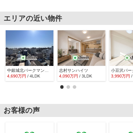
エリアの近い物件
中銀城北パークマンシオン
志村サンハイツ
4,690
万
円
/ 4LDK
4,090
万
円
/ 3LDK
3,990
万
円
お客様の声