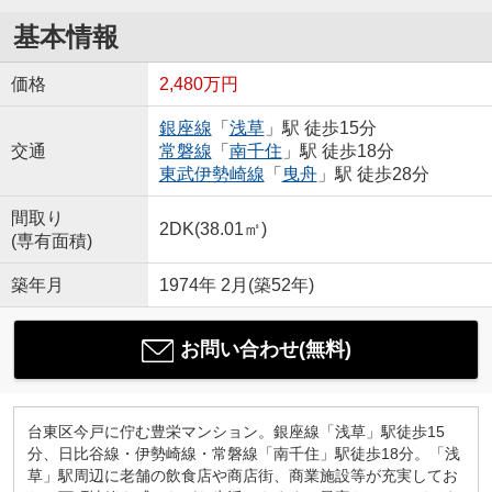
基本情報
価格
2,480万円
銀座線
「
浅草
」駅 徒歩15分
交通
常磐線
「
南千住
」駅 徒歩18分
東武伊勢崎線
「
曳舟
」駅 徒歩28分
間取り
2DK(38.01㎡)
(専有面積)
築年月
1974年 2月(築52年)
お問い合わせ(無料)
台東区今戸に佇む豊栄マンション。銀座線「浅草」駅徒歩15
分、日比谷線・伊勢崎線・常磐線「南千住」駅徒歩18分。「浅
草」駅周辺に老舗の飲食店や商店街、商業施設等が充実してお