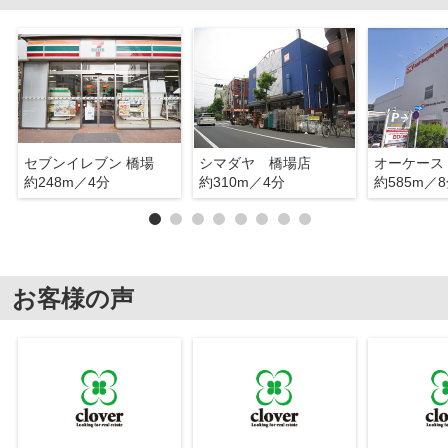
セブンイレブン 橋場
シマダヤ 橋場店
約248m／4分
約310m／4分
約585m／
お客様の声