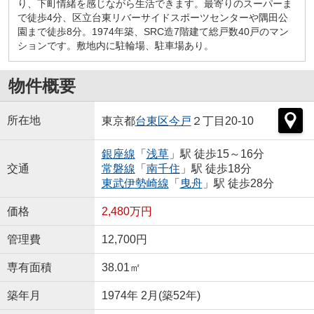
り、下町情緒を感じながら生活できます。最寄りのスーパーま
で徒歩4分、区立台東リバーサイドスポーツセンターや隅田公
園まで徒歩8分。1974年築、SRC造7階建て総戸数40戸のマン
ションです。敷地内に駐輪場、駐車場あり。
物件概要
所在地
東京都
台東区
今戸
２丁目20-10
銀座線
「
浅草
」駅 徒歩15～16分
交通
常磐線
「
南千住
」駅 徒歩18分
東武伊勢崎線
「
曳舟
」駅 徒歩28分
価格
2,480万円
管理費
12,700円
専有面積
38.01㎡
築年月
1974年 2月(築52年)