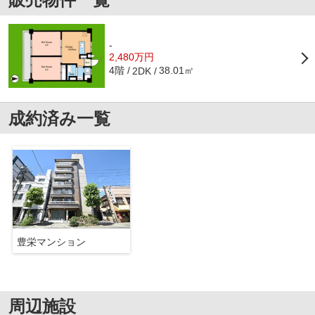
-
2,480万円
4階
38.01㎡
2DK
成約済み一覧
豊栄マンション
周辺施設