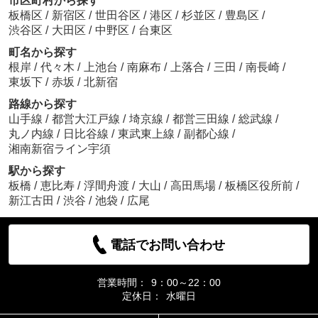
市区町村から探す
板橋区
/
新宿区
/
世田谷区
/
港区
/
杉並区
/
豊島区
/
渋谷区
/
大田区
/
中野区
/
台東区
町名から探す
根岸
/
代々木
/
上池台
/
南麻布
/
上落合
/
三田
/
南長崎
/
東坂下
/
赤坂
/
北新宿
路線から探す
山手線
/
都営大江戸線
/
埼京線
/
都営三田線
/
総武線
/
丸ノ内線
/
日比谷線
/
東武東上線
/
副都心線
/
湘南新宿ライン宇須
駅から探す
板橋
/
恵比寿
/
浮間舟渡
/
大山
/
高田馬場
/
板橋区役所前
/
新江古田
/
渋谷
/
池袋
/
広尾
電話でお問い合わせ
営業時間：
9：00～22：00
定休日：
水曜日