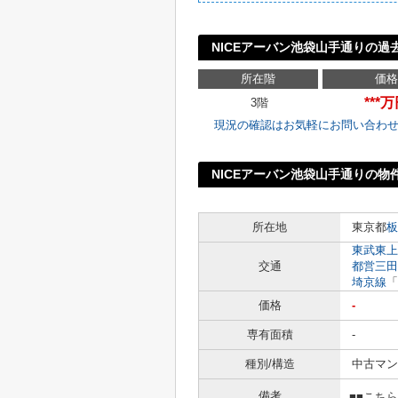
NICEアーバン池袋山手通りの過
所在階
価格
***
3階
現況の確認はお気軽にお問い合わ
NICEアーバン池袋山手通りの物
所在地
東京都
板
東武東上
交通
都営三田
埼京線
「
価格
-
専有面積
-
種別/構造
中古マン
備考
■■こち