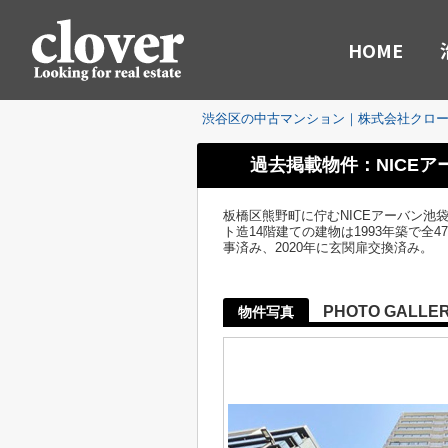
HOME
渋谷区の中古マンション｜株式会社クロ
過去掲載物件：NICE
板橋区熊野町に佇むNICEアーバン池
ト造14階建ての建物は1993年築で
事済み、2020年に玄関扉交換済み。
PHOTO GALLE
物件写真