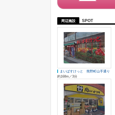
SPOT
周辺施設
まいばすけっと 熊野町山手通り
約168m／3分