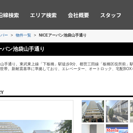
沿線検索
エリア検索
会社概要
スタッフ
ーバー
>
物件一覧
>
NICEアーバン池袋山手通り
アーバン池袋山手通り
袋山手通り。東武東上線「下板橋」駅徒歩9分、都営三田線「板橋区役所前」駅
全47世帯。新耐震基準に準拠しており、エレベーター、オートロック、宅配BOX
RY