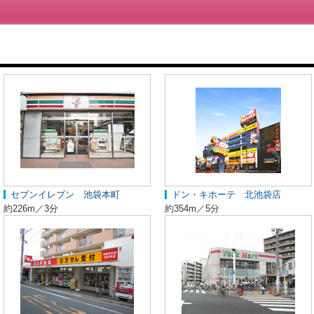
セブンイレブン 池袋本町
ドン・キホーテ 北池袋店
約226m／3分
約354m／5分