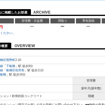
ARCHIVE
去に掲載したお部屋
管理費・共益費
間取り
専有面積
万円
***
***
***
せください。
OVERVIEW
件概要
橋区
熊野町
2-10
線
「
下板橋
」駅 徒歩9分
線
「
板橋区役所前
」駅 徒歩11分
板橋
」駅 徒歩16分
管理費
築年月(築年数)
ション / 鉄骨鉄筋コンクリート
階建
らのマンション限定でお探しの方お気軽にお問い合わせ下さい。■■物件が発