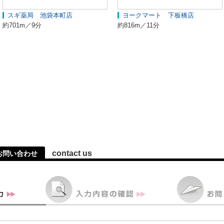
スギ薬局 池袋本町店
ヨークマート 下板橋店
約701m／9分
約816m／11分
contact us
お問い合わせ