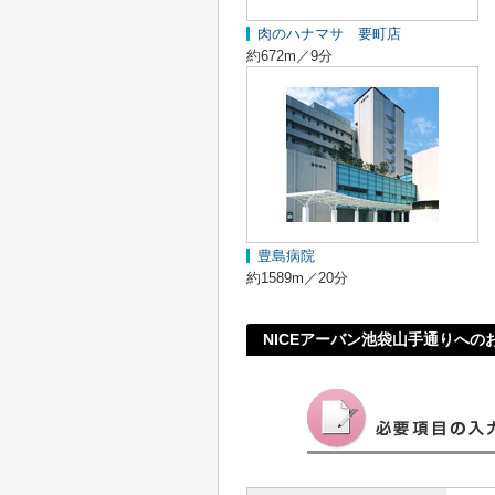
肉のハナマサ 要町店
約672m／9分
豊島病院
約1589m／20分
NICEアーバン池袋山手通りへの