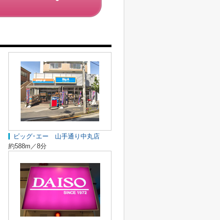
ビッグ･エー 山手通り中丸店
約588m／8分