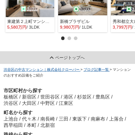
東建第２上町マンション
新橋プラザビル
秀和都立大
5,580万円
/ 3LDK
9,980万円
/ 1LDK
3,799万円
/
ページトップへ
渋谷区の中古マンション｜株式会社クローバー
>
ブログ記事一覧
>
マンション
のおすすめ設備をご紹介
市区町村から探す
板橋区
/
新宿区
/
世田谷区
/
港区
/
杉並区
/
豊島区
/
渋谷区
/
大田区
/
中野区
/
江東区
町名から探す
上池台
/
代々木
/
南長崎
/
三田
/
東坂下
/
南麻布
/
上落合
/
西早稲田
/
本町
/
北新宿
路線から探す