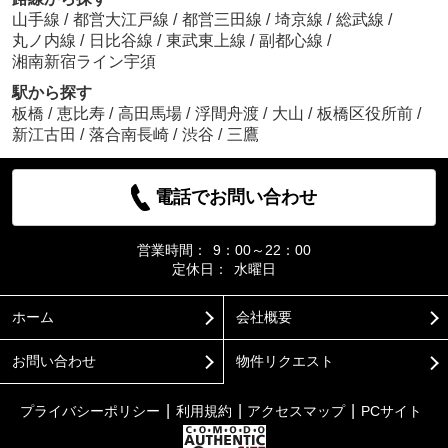
山手線
/
都営大江戸線
/
都営三田線
/
埼京線
/
総武線
/
丸ノ内線
/
日比谷線
/
東武東上線
/
副都心線
/
湘南新宿ライン宇須
駅から探す
板橋
/
恵比寿
/
高田馬場
/
浮間舟渡
/
大山
/
板橋区役所前
/
新江古田
/
落合南長崎
/
渋谷
/
三鷹
電話でお問い合わせ
営業時間：
9：00～22：00
定休日：
水曜日
ホーム
会社概要
お問い合わせ
物件リクエスト
プライバシーポリシー
利用規約
アクセスマップ
PCサイト