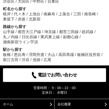
渋谷区
/
大田区
/
中野区
/
台東区
町名から探す
根岸
/
代々木
/
上池台
/
南麻布
/
上落合
/
三田
/
南長崎
/
東坂下
/
赤坂
/
北新宿
路線から探す
山手線
/
都営大江戸線
/
埼京線
/
都営三田線
/
総武線
/
丸ノ内線
/
日比谷線
/
東武東上線
/
副都心線
/
湘南新宿ライン宇須
駅から探す
板橋
/
恵比寿
/
浮間舟渡
/
大山
/
高田馬場
/
板橋区役所前
/
新江古田
/
渋谷
/
池袋
/
広尾
電話でお問い合わせ
営業時間：
9：00～22：00
定休日：
水曜日
ホーム
会社概要