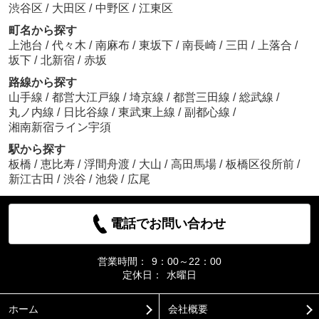
渋谷区
/
大田区
/
中野区
/
江東区
町名から探す
上池台
/
代々木
/
南麻布
/
東坂下
/
南長崎
/
三田
/
上落合
/
坂下
/
北新宿
/
赤坂
路線から探す
山手線
/
都営大江戸線
/
埼京線
/
都営三田線
/
総武線
/
丸ノ内線
/
日比谷線
/
東武東上線
/
副都心線
/
湘南新宿ライン宇須
駅から探す
板橋
/
恵比寿
/
浮間舟渡
/
大山
/
高田馬場
/
板橋区役所前
/
新江古田
/
渋谷
/
池袋
/
広尾
電話でお問い合わせ
営業時間：
9：00～22：00
定休日：
水曜日
ホーム
会社概要