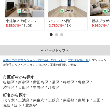
東建第２上町マンション
ハウスTKA目白
新橋プラザ
5,580万円
/ 3LDK
2,780万円
/ 1K
9,980万円
/
ページトップへ
渋谷区の中古マンション｜株式会社クローバー
>
ブログ記事一覧
>
マンション
は勝手にリノベーションできない？工事の事例をご紹介
市区町村から探す
板橋区
/
新宿区
/
世田谷区
/
港区
/
杉並区
/
豊島区
/
渋谷区
/
大田区
/
中野区
/
江東区
町名から探す
代々木
/
上池台
/
南麻布
/
上落合
/
南長崎
/
東坂下
/
三田
/
赤坂
/
坂下
/
北新宿