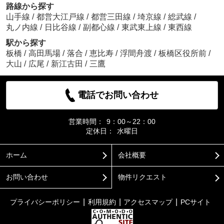
路線から探す
山手線
/
都営大江戸線
/
都営三田線
/
埼京線
/
総武線
/
丸ノ内線
/
日比谷線
/
副都心線
/
東武東上線
/
東西線
駅から探す
板橋
/
高田馬場
/
落合
/
恵比寿
/
浮間舟渡
/
板橋区役所前
/
大山
/
広尾
/
新江古田
/
三鷹
電話でお問い合わせ
営業時間：
9：00～22：00
定休日：
水曜日
ホーム
会社概要
お問い合わせ
物件リクエスト
プライバシーポリシー
利用規約
アクセスマップ
PCサイト