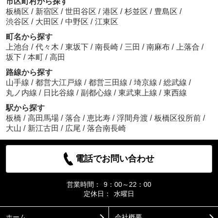
市区町村から探す
板橋区
/
新宿区
/
世田谷区
/
港区
/
杉並区
/
豊島区
/
渋谷区
/
大田区
/
中野区
/
江東区
町名から探す
上池台
/
代々木
/
東坂下
/
南長崎
/
三田
/
南麻布
/
上落合
/
坂下
/
本町
/
高田
路線から探す
山手線
/
都営大江戸線
/
都営三田線
/
埼京線
/
総武線
/
丸ノ内線
/
日比谷線
/
副都心線
/
東武東上線
/
東西線
駅から探す
板橋
/
高田馬場
/
落合
/
恵比寿
/
浮間舟渡
/
板橋区役所前
/
大山
/
新江古田
/
広尾
/
落合南長崎
電話でお問い合わせ
営業時間：
9：00～22：00
定休日：
水曜日
ホーム
会社概要