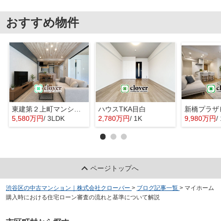
おすすめ物件
東建第２上町マンション
ハウスTKA目白
新橋プラザ
5,580万円
/ 3LDK
2,780万円
/ 1K
9,980万円
/
ページトップへ
渋谷区の中古マンション｜株式会社クローバー
>
ブログ記事一覧
>
マイホーム
購入時における住宅ローン審査の流れと基準について解説