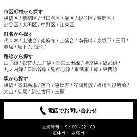
市区町村から探す
板橋区
/
新宿区
/
世田谷区
/
港区
/
杉並区
/
豊島区
/
渋谷区
/
大田区
/
中野区
/
江東区
町名から探す
代々木
/
上池台
/
南麻布
/
上落合
/
南長崎
/
東坂下
/
三田
/
赤坂
/
坂下
/
北新宿
路線から探す
山手線
/
都営大江戸線
/
都営三田線
/
埼京線
/
総武線
/
丸ノ内線
/
日比谷線
/
副都心線
/
東武東上線
/
東西線
駅から探す
板橋
/
高田馬場
/
落合
/
恵比寿
/
浮間舟渡
/
板橋区役所前
/
大山
/
広尾
/
新江古田
/
三鷹
電話でお問い合わせ
営業時間：
9：00～22：00
定休日：
水曜日