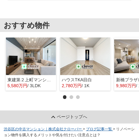
おすすめ物件
東建第２上町マンション
ハウスTKA目白
新橋プラザ
5,580万円
/ 3LDK
2,780万円
/ 1K
9,980万円
/
ページトップへ
渋谷区の中古マンション｜株式会社クローバー
>
ブログ記事一覧
>
リノベーシ
ョン物件を購入するメリットや気を付けたい注意点とは？