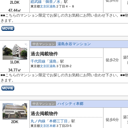
徒歩6分
総武線
「
御茶ノ水
」駅
2LDK
東京都
文京区
湯島
２丁目４－８
47.44㎡
■■こちらのマンション限定でお探しの方お気軽にお問い合わせ下さい。■■
きます。
湯島永谷マンション
中古マンション
過去掲載物件
築
徒歩2分
千代田線
「
湯島
」駅
1LDK
東京都
文京区
湯島
３丁目28-2
34.77㎡
■■こちらのマンション限定でお探しの方お気軽にお問い合わせ下さい。■■
きます。
ハイシティ本郷
中古マンション
過去掲載物件
築
徒歩6分
丸ノ内線
「
本郷三丁目
」駅
2DK
東京都
文京区
本郷
３丁目23-5