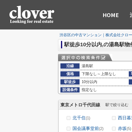
HOME
渋谷区の中古マンション｜株式会社クロ
駅徒歩10分以内,の湯島駅物
沿線
湯島駅
価格
下限なし～上限なし
駅徒歩
10分以内
設備条件
指定なし
東京メトロ千代田線
駅で絞り込む
北千住
西日暮
(1)
国会議事堂前
赤坂
(2)
(5)