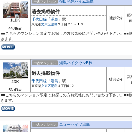
窪田光建ハイム湯島
中古マンション
過去掲載物件
築
徒歩2分
千代田線
「
湯島
」駅
1LDK
東京都
文京区
湯島
３丁目２１－１６
44.46㎡
■■こちらのマンション限定でお探しの方お気軽にお問い合わせ下さい。■■
きます。
湯島ハイタウンB棟
中古マンション
過去掲載物件
築
徒歩2分
千代田線
「
湯島
」駅
2DK
東京都
文京区
湯島
４丁目6-12
56.43㎡
■■こちらのマンション限定でお探しの方お気軽にお問い合わせ下さい。■■
きます。
ニューハイツ湯島
中古マンション