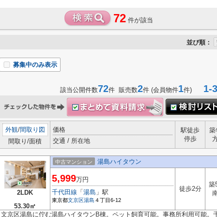
72
件が該当
並び順：
募集中のみ表示
72
2
1
1-3
該当公開件数
件 販売数
件 (会員物件
件)
外観
/
間取り図
価格
駅徒歩
築
停歩
交通 / 所在地
間取り/面積
湯島ハイタウン
中古マンション
5,999
万円
築
徒歩2分
千代田線
「
湯島
」駅
2LDK
東京都
文京区
湯島
４丁目6-12
53.30㎡
文京区湯島に佇む湯島ハイタウンB棟。ペット飼育可能。事務所利用可能。