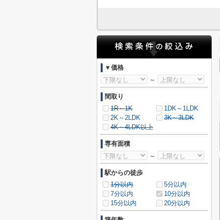
▼価格
～
間取り
1R～1K
1DK～1LDK
2K～2LDK
3K～3LDK
4K～4LDK以上
専有面積
～
駅からの徒歩
1分以内
5分以内
7分以内
10分以内
15分以内
20分以内
築年数