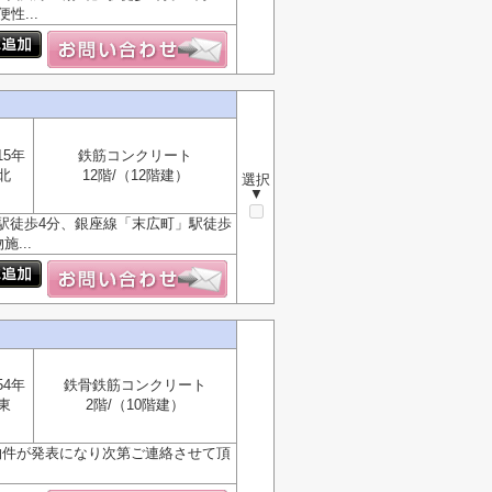
...
15年
鉄筋コンクリート
北
12階/（12階建）
選択
▼
駅徒歩4分、銀座線「末広町」駅徒歩
...
54年
鉄骨鉄筋コンクリート
東
2階/（10階建）
物件が発表になり次第ご連絡させて頂