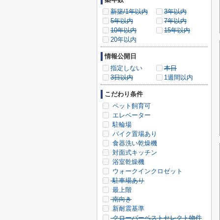
新築/1年以内
3年以内
5年以内
7年以内
10年以内
15年以内
20年以内
情報公開日
指定しない
本日
3日以内
1週間以内
こだわり条件
ペット飼育可
エレベーター
駐輪場
バイク置場あり
食器洗い乾燥機
対面式キッチン
浴室乾燥機
ウォークインクロゼット
駐車場あり
最上階
南向き
新耐震基準
クローバーベストセレクト物件