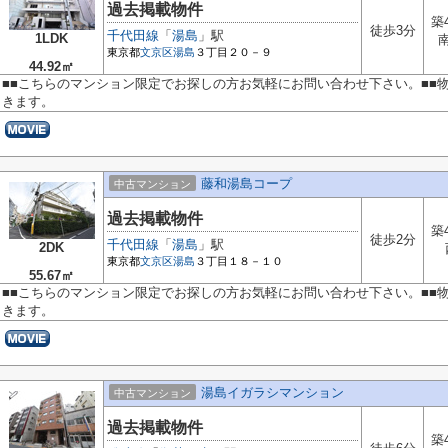
過去掲載物件
築
徒歩3分
千代田線
「
湯島
」駅
1LDK
東京都
文京区
湯島
３丁目２０－９
44.92㎡
■■こちらのマンション限定でお探しの方お気軽にお問い合わせ下さい。■■
きます。
藤和湯島コープ
中古マンション
過去掲載物件
築
徒歩2分
千代田線
「
湯島
」駅
2DK
東京都
文京区
湯島
３丁目１８－１０
55.67㎡
■■こちらのマンション限定でお探しの方お気軽にお問い合わせ下さい。■■
きます。
湯島イガラシマンション
中古マンション
過去掲載物件
築