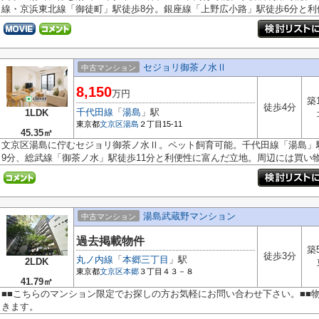
線・京浜東北線「御徒町」駅徒歩8分。銀座線「上野広小路」駅徒歩6分と利便性
セジョリ御茶ノ水Ⅱ
中古マンション
8,150
万円
築
徒歩4分
千代田線
「
湯島
」駅
1LDK
東京都
文京区
湯島
２丁目15-11
45.35㎡
文京区湯島に佇むセジョリ御茶ノ水Ⅱ。ペット飼育可能。千代田線「湯島」
9分、総武線「御茶ノ水」駅徒歩11分と利便性に富んだ立地。周辺には買い物施
湯島武蔵野マンション
中古マンション
過去掲載物件
築
徒歩3分
丸ノ内線
「
本郷三丁目
」駅
2LDK
東京都
文京区
本郷
３丁目４３－８
41.79㎡
■■こちらのマンション限定でお探しの方お気軽にお問い合わせ下さい。■■
きます。