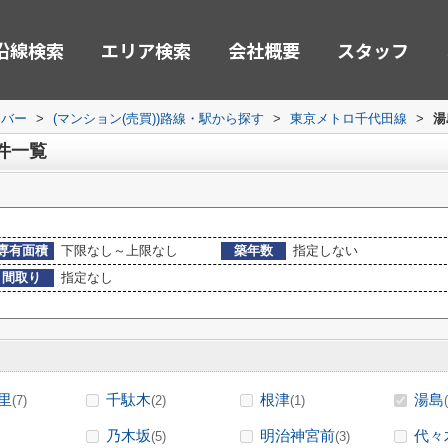
沿線検索
エリア検索
会社概要
スタッフ
ーバー
>
(マンション(売買))路線・駅から探す
>
東京メトロ千代田線
>
湯
件一覧
専有面積
下限なし～上限なし
築年数
指定しない
間取り
指定なし
里
千駄木
根津
湯島
(7)
(2)
(1)
乃木坂
明治神宮前
代々
(5)
(3)