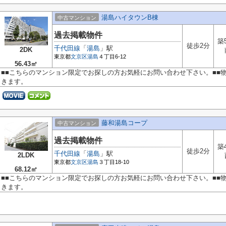
湯島ハイタウンB棟
中古マンション
過去掲載物件
築
徒歩2分
千代田線
「
湯島
」駅
2DK
東京都
文京区
湯島
４丁目6-12
56.43㎡
■■こちらのマンション限定でお探しの方お気軽にお問い合わせ下さい。■■
きます。
藤和湯島コープ
中古マンション
過去掲載物件
築
徒歩2分
千代田線
「
湯島
」駅
2LDK
東京都
文京区
湯島
３丁目18-10
68.12㎡
■■こちらのマンション限定でお探しの方お気軽にお問い合わせ下さい。■■
きます。