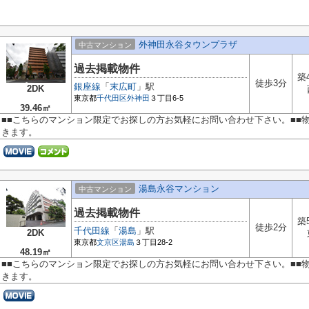
外神田永谷タウンプラザ
中古マンション
過去掲載物件
築
徒歩3分
銀座線
「
末広町
」駅
2DK
東京都
千代田区
外神田
３丁目6-5
39.46㎡
■■こちらのマンション限定でお探しの方お気軽にお問い合わせ下さい。■■
きます。
湯島永谷マンション
中古マンション
過去掲載物件
築
徒歩2分
千代田線
「
湯島
」駅
2DK
東京都
文京区
湯島
３丁目28-2
48.19㎡
■■こちらのマンション限定でお探しの方お気軽にお問い合わせ下さい。■■
きます。