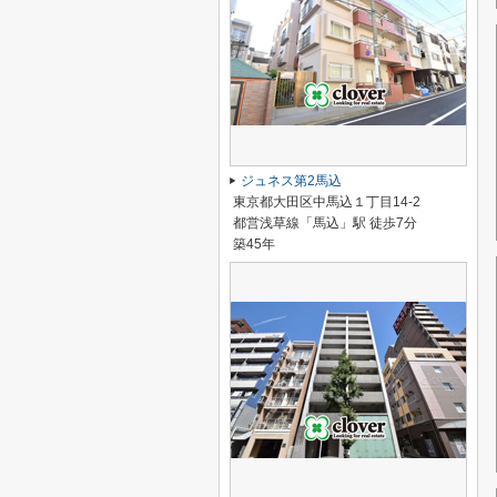
ジュネス第2馬込
東京都大田区中馬込１丁目14-2
都営浅草線「馬込」駅 徒歩7分
築45年