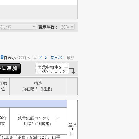
表示件数：
0
件表示
<<前へ
1
2
3
次へ>>
最初
表示中物件を
一括でチェック
年数
構造
方位
所在階 / （階建）
56年
鉄骨鉄筋コンクリート
南東
13階/（16階建）
選択
▼
千代田線「湯島」駅徒歩2分。山手