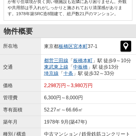
が有り住環境が良く買い物施設も近隣にあり困りません。外観
や共用部は手入れがしっかりと施されており清潔感がありま
す。1978年築SRC造8階建て、総戸数21戸のマンション。
物件概要
所在地
東京都
板橋区
宮本町
37-1
都営三田線
「
板橋本町
」駅 徒歩9～10分
交通
東武東上線
「
中板橋
」駅 徒歩13分
埼京線
「
十条
」駅 徒歩32～33分
価格
2,298万円～3,980万円
管理費
6,300円～8,000円
専有面積
52.27㎡～66.66㎡
築年月
1978年 9月(築47年)
種別 / 構造
中古マンション / 鉄骨鉄筋コンクリート