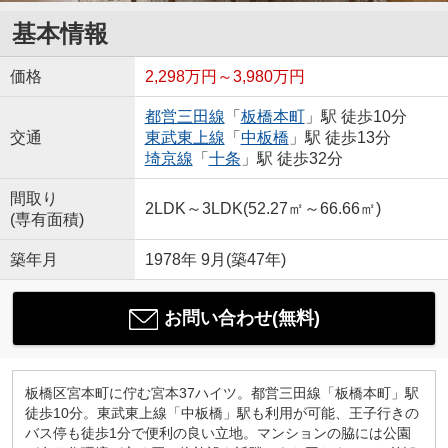
基本情報
価格
2,298万円～3,980万円
都営三田線
「
板橋本町
」駅 徒歩10分
交通
東武東上線
「
中板橋
」駅 徒歩13分
埼京線
「
十条
」駅 徒歩32分
間取り
2LDK～3LDK(52.27㎡～66.66㎡)
(専有面積)
築年月
1978年 9月(築47年)
お問い合わせ(無料)
板橋区宮本町に佇む宮本37ハイツ。都営三田線「板橋本町」駅
徒歩10分。東武東上線「中板橋」駅も利用が可能、王子行きの
バス停も徒歩1分で便利の良い立地。マンションの脇には公園