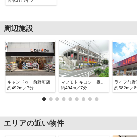
宮本37ハイツ
周辺施設
キャンドゥ 前野町店
マツモト キヨシ 板橋前野町店
ライフ前野
約492m／7分
約494m／7分
約582m／
エリアの近い物件