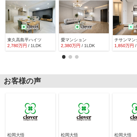
東久高島平ハイツ
愛マンション
チサンマン
2,780
万
円
/ 1LDK
2,380
万
円
/ 1LDK
1,850
万
円
お客様の声
松岡大悟
松岡大悟
松岡大悟