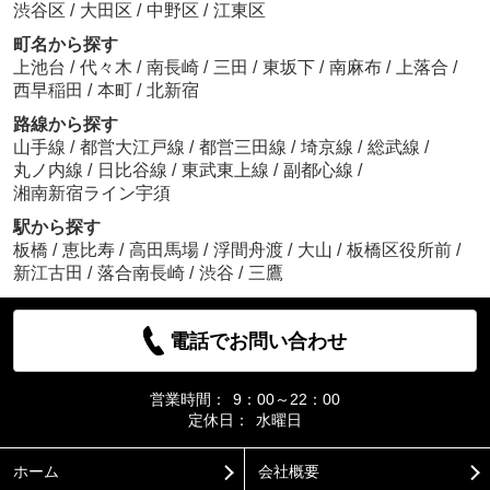
渋谷区
/
大田区
/
中野区
/
江東区
町名から探す
上池台
/
代々木
/
南長崎
/
三田
/
東坂下
/
南麻布
/
上落合
/
西早稲田
/
本町
/
北新宿
路線から探す
山手線
/
都営大江戸線
/
都営三田線
/
埼京線
/
総武線
/
丸ノ内線
/
日比谷線
/
東武東上線
/
副都心線
/
湘南新宿ライン宇須
駅から探す
板橋
/
恵比寿
/
高田馬場
/
浮間舟渡
/
大山
/
板橋区役所前
/
新江古田
/
落合南長崎
/
渋谷
/
三鷹
電話でお問い合わせ
営業時間：
9：00～22：00
定休日：
水曜日
ホーム
会社概要