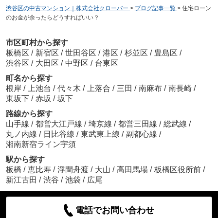
渋谷区の中古マンション｜株式会社クローバー
>
ブログ記事一覧
>
住宅ローン
のお金が余ったらどうすればいい？
市区町村から探す
板橋区
/
新宿区
/
世田谷区
/
港区
/
杉並区
/
豊島区
/
渋谷区
/
大田区
/
中野区
/
台東区
町名から探す
根岸
/
上池台
/
代々木
/
上落合
/
三田
/
南麻布
/
南長崎
/
東坂下
/
赤坂
/
坂下
路線から探す
山手線
/
都営大江戸線
/
埼京線
/
都営三田線
/
総武線
/
丸ノ内線
/
日比谷線
/
東武東上線
/
副都心線
/
湘南新宿ライン宇須
駅から探す
板橋
/
恵比寿
/
浮間舟渡
/
大山
/
高田馬場
/
板橋区役所前
/
新江古田
/
渋谷
/
池袋
/
広尾
電話でお問い合わせ