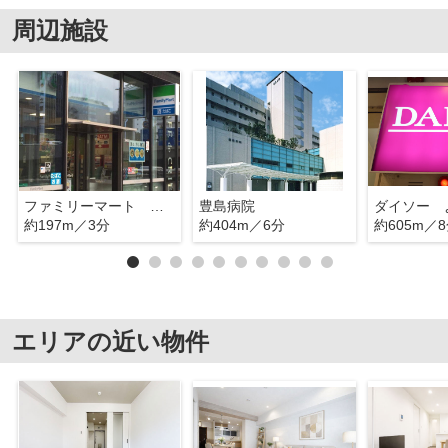
周辺施設
ファミリーマート 熊代栄町店
豊島病院
約197m／3分
約404m／6分
約605m／
エリアの近い物件