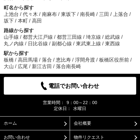
町名から探す
上池台
/
代々木
/
南麻布
/
東坂下
/
南長崎
/
三田
/
上落合
/
坂下
/
本町
/
高田
路線から探す
山手線
/
都営大江戸線
/
都営三田線
/
埼京線
/
総武線
/
丸ノ内線
/
日比谷線
/
副都心線
/
東武東上線
/
東西線
駅から探す
板橋
/
高田馬場
/
落合
/
恵比寿
/
浮間舟渡
/
板橋区役所前
/
大山
/
広尾
/
新江古田
/
落合南長崎
電話でお問い合わせ
営業時間：
9：00～22：00
定休日：
水曜日
ホーム
会社概要
お問い合わせ
物件リクエスト