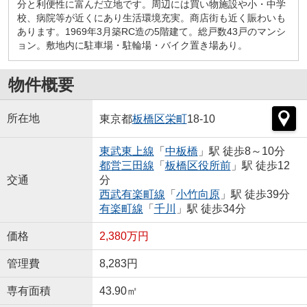
分と利便性に富んだ立地です。周辺には買い物施設や小・中学
校、病院等が近くにあり生活環境充実。商店街も近く賑わいも
あります。1969年3月築RC造の5階建て。総戸数43戸のマンシ
ョン。敷地内に駐車場・駐輪場・バイク置き場あり。
物件概要
所在地
東京都
板橋区
栄町
18-10
東武東上線
「
中板橋
」駅 徒歩8～10分
都営三田線
「
板橋区役所前
」駅 徒歩12
交通
分
西武有楽町線
「
小竹向原
」駅 徒歩39分
有楽町線
「
千川
」駅 徒歩34分
価格
2,380万円
管理費
8,283円
専有面積
43.90㎡