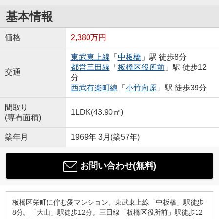
基本情報
価格
2,380万円
東武東上線
「
中板橋
」駅 徒歩8分
都営三田線
「
板橋区役所前
」駅 徒歩12
交通
分
西武有楽町線
「
小竹向原
」駅 徒歩39分
間取り
1LDK(43.90㎡)
(専有面積)
築年月
1969年 3月(築57年)
お問い合わせ(無料)
板橋区栄町に佇む愛マンション。東武東上線「中板橋」駅徒歩
8分。「大山」駅徒歩12分。三田線「板橋区役所前」駅徒歩12