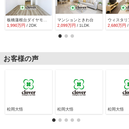
板橋蓮根台ダイヤモンドマンション
マンションときわ台
1,990
万
円
/ 2DK
2,099
万
円
/ 1LDK
2,680
万
円
お客様の声
松岡大悟
松岡大悟
松岡大悟