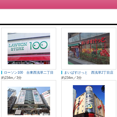
ローソン100 台東西浅草二丁目
まいばすけっと 西浅草2丁目店
約234m／3分
約234m／3分