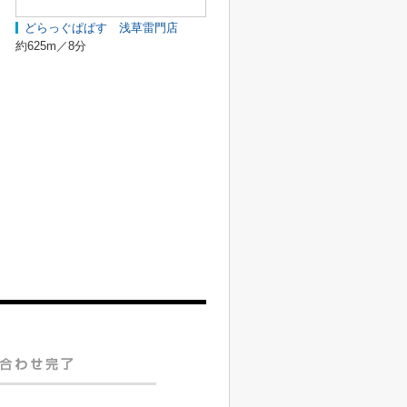
どらっぐぱぱす 浅草雷門店
約625m／8分