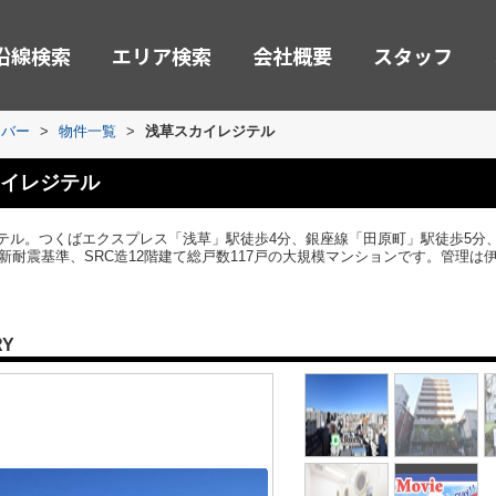
沿線検索
エリア検索
会社概要
スタッフ
ーバー
>
物件一覧
>
浅草スカイレジテル
イレジテル
テル。つくばエクスプレス「浅草」駅徒歩4分、銀座線「田原町」駅徒歩5分、
の新耐震基準、SRC造12階建て総戸数117戸の大規模マンションです。管理
RY