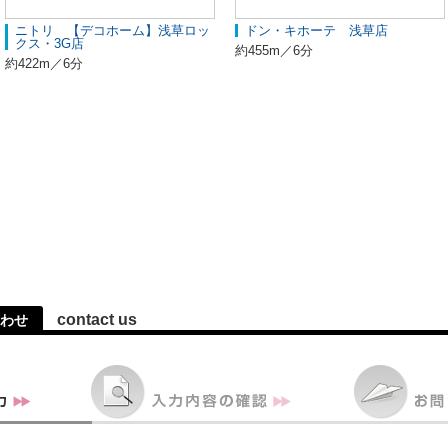
ニトリ 【デコホーム】浅草ロッ
ドン・キホーテ 浅草店
クス・3G店
約455m／6分
約422m／6分
contact us
わせ