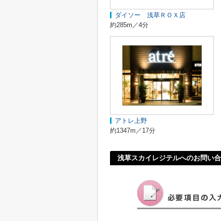
ダイソー 浅草ＲＯＸ店
約285m／4分
アトレ上野
約1347m／17分
浅草スカイレジテルへのお問い合