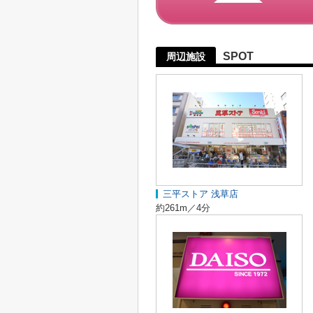
SPOT
周辺施設
三平ストア 浅草店
約261m／4分