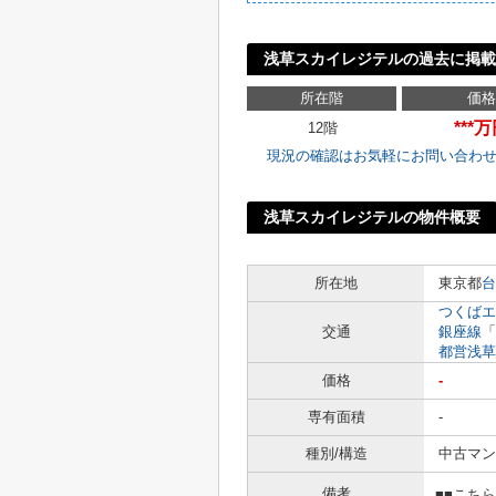
浅草スカイレジテルの過去に掲載
所在階
価格
***
12階
現況の確認はお気軽にお問い合わ
浅草スカイレジテルの物件概要
所在地
東京都
台
つくばエ
交通
銀座線
「
都営浅草
価格
-
専有面積
-
種別/構造
中古マン
備考
■■こち