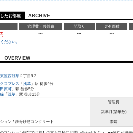
ARCHIVE
したお部屋
管理費・共益費
間取り
専有面積
万円
***
***
***
せください。
OVERVIEW
東区
西浅草
２丁目9-2
クスプレス
「
浅草
」駅 徒歩4分
田原町
」駅 徒歩5分
線
「
浅草
」駅 徒歩13分
管理費
築年月(築年数)
ション / 鉄骨鉄筋コンクリート
階建
らのマンション限定でお探しの方お気軽にお問い合わせ下さい。■■物件が発