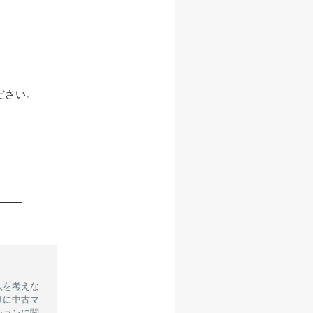
ださい。
入を考えな
けに中古マ
ションに関