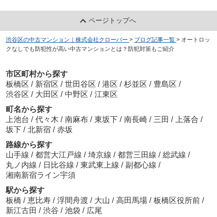
ページトップへ
渋谷区の中古マンション｜株式会社クローバー
>
ブログ記事一覧
>
オートロッ
クなしでも防犯性が高い中古マンションとは？防犯対策もご紹介
市区町村から探す
板橋区
/
新宿区
/
世田谷区
/
港区
/
杉並区
/
豊島区
/
渋谷区
/
大田区
/
中野区
/
江東区
町名から探す
上池台
/
代々木
/
南麻布
/
東坂下
/
南長崎
/
三田
/
上落合
/
坂下
/
北新宿
/
赤坂
路線から探す
山手線
/
都営大江戸線
/
埼京線
/
都営三田線
/
総武線
/
丸ノ内線
/
日比谷線
/
東武東上線
/
副都心線
/
湘南新宿ライン宇須
駅から探す
板橋
/
恵比寿
/
浮間舟渡
/
大山
/
高田馬場
/
板橋区役所前
/
新江古田
/
渋谷
/
池袋
/
広尾