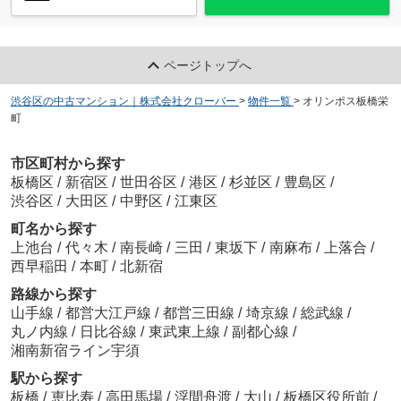
ページトップへ
渋谷区の中古マンション｜株式会社クローバー
>
物件一覧
>
オリンポス板橋栄
町
市区町村から探す
板橋区
/
新宿区
/
世田谷区
/
港区
/
杉並区
/
豊島区
/
渋谷区
/
大田区
/
中野区
/
江東区
町名から探す
上池台
/
代々木
/
南長崎
/
三田
/
東坂下
/
南麻布
/
上落合
/
西早稲田
/
本町
/
北新宿
路線から探す
山手線
/
都営大江戸線
/
都営三田線
/
埼京線
/
総武線
/
丸ノ内線
/
日比谷線
/
東武東上線
/
副都心線
/
湘南新宿ライン宇須
駅から探す
板橋
/
恵比寿
/
高田馬場
/
浮間舟渡
/
大山
/
板橋区役所前
/