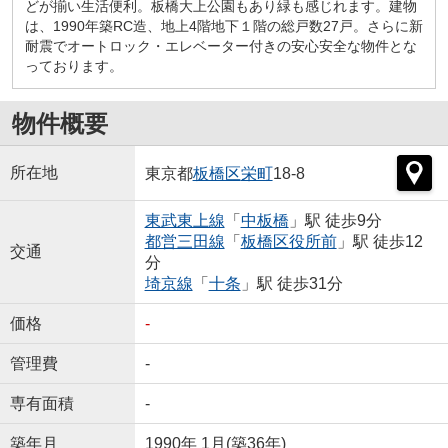
どが揃い生活便利。板橋大上公園もあり緑も感じれます。建物
は、1990年築RC造、地上4階地下１階の総戸数27戸。さらに新
耐震でオートロック・エレベーター付きの安心安全な物件とな
っております。
物件概要
所在地
東京都
板橋区
栄町
18-8
東武東上線
「
中板橋
」駅 徒歩9分
都営三田線
「
板橋区役所前
」駅 徒歩12
交通
分
埼京線
「
十条
」駅 徒歩31分
価格
-
管理費
-
専有面積
-
築年月
1990年 1月(築36年)