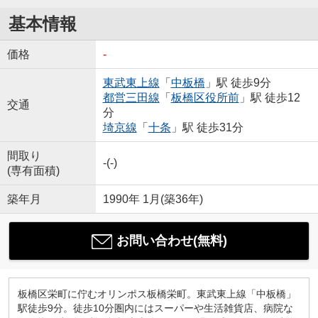
基本情報
価格
-
東武東上線
「
中板橋
」駅 徒歩9分
都営三田線
「
板橋区役所前
」駅 徒歩12
交通
分
埼京線
「
十条
」駅 徒歩31分
間取り
-(-)
(専有面積)
築年月
1990年 1月(築36年)
お問い合わせ(無料)
板橋区栄町に佇むオリンポス板橋栄町。東武東上線「中板橋」
駅徒歩9分。徒歩10分圏内にはスーパーや生活雑貨店、病院な