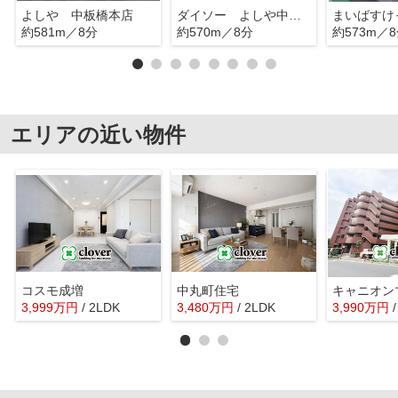
よしや 中板橋本店
ダイソー よしや中板橋店
約581m／8分
約570m／8分
約573m／
エリアの近い物件
コスモ成増
中丸町住宅
3,999
万
円
/ 2LDK
3,480
万
円
/ 2LDK
3,990
万
円