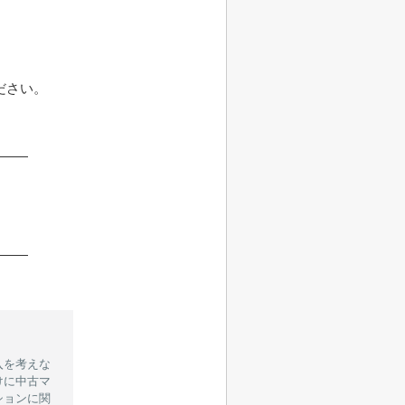
。
ださい。
入を考えな
けに中古マ
ションに関